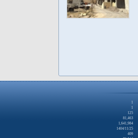
1
1
125
81,463
1,641,984
1404/11/25
409